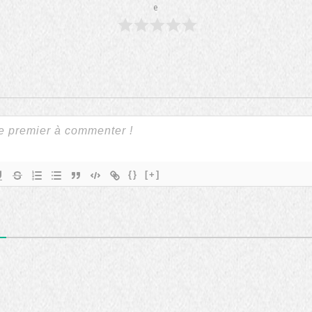
e
{}
[+]