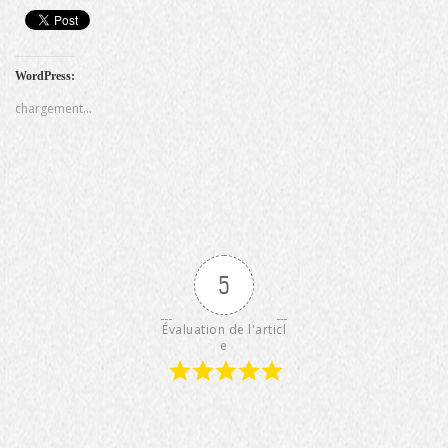
WordPress:
chargement…
5
Évaluation de l'articl
e